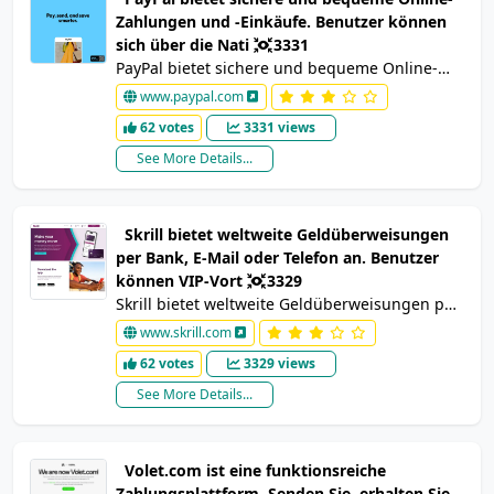
Zahlungen und -Einkäufe. Benutzer können
sich über die Nati
3331
PayPal bietet sichere und bequeme Online-
Zahlungen und -Einkäufe. Benutzer können
www.paypal.com
sich über die National Digital ID registrieren
62 votes
3331 views
und von globalen Sicherheitsstandards,
See More Details...
Betrugsüberwachung, Prämienpunkten und
exklusiven Angeboten für PayPal-Mitglieder
profitieren.
Skrill bietet weltweite Geldüberweisungen
per Bank, E-Mail oder Telefon an. Benutzer
können VIP-Vort
3329
Skrill bietet weltweite Geldüberweisungen per
Bank, E-Mail oder Telefon an. Benutzer können
www.skrill.com
VIP-Vorteile freischalten und Knect-Punkte für
62 votes
3329 views
Transaktionen sammeln, um Prämien wie
See More Details...
Bargeldboni einzulösen. Skrill wurde 2001
gegründet und ermöglicht einfache Online-
Zahlungen.
Volet.com ist eine funktionsreiche
Zahlungsplattform. Senden Sie, erhalten Sie