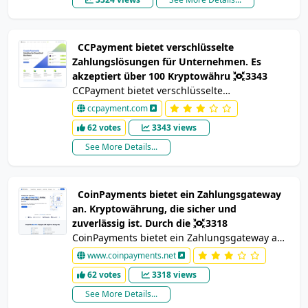
andere Felder ausgefüllt werden. Geeignet
sowohl für allgemeine Benutzer als auch für
Unternehmen.
CCPayment bietet verschlüsselte
Zahlungslösungen für Unternehmen. Es
akzeptiert über 100 Kryptowähru
3343
CCPayment bietet verschlüsselte
Zahlungslösungen für Unternehmen. Es
ccpayment.com
akzeptiert über 100 Kryptowährungen mit
62 votes
3343 views
einer Gebühr von nur 0,3 % und bietet
See More Details...
sofortige Abrechnungen, einfache Einrichtung
automatischer Abhebungen.
CoinPayments bietet ein Zahlungsgateway
an. Kryptowährung, die sicher und
zuverlässig ist. Durch die
3318
CoinPayments bietet ein Zahlungsgateway an.
Kryptowährung, die sicher und zuverlässig ist.
www.coinpayments.net
Durch die Unterstützung von über 100
62 votes
3318 views
Münzen, denen Tausende von Unternehmen
See More Details...
vertrauen, können Unternehmen problemlos