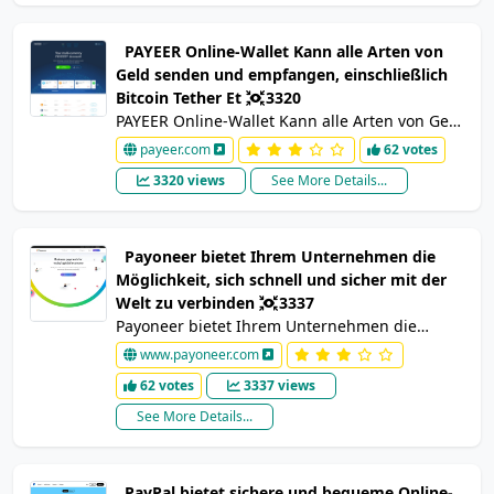
Gebühren für internationale Überweisungen.
PAYEER Online-Wallet Kann alle Arten von
Geld senden und empfangen, einschließlich
Bitcoin Tether Et
3320
PAYEER Online-Wallet Kann alle Arten von Geld
senden und empfangen, einschließlich Bitcoin
payeer.com
62 votes
Tether Ethereum Litecoin Bitcoin Cash ohne
3320 views
See More Details...
Passwort. Geeignet für den Austausch von
Kryptowährungen
Payoneer bietet Ihrem Unternehmen die
Möglichkeit, sich schnell und sicher mit der
Welt zu verbinden
3337
Payoneer bietet Ihrem Unternehmen die
Möglichkeit, sich schnell und sicher mit der
www.payoneer.com
Welt zu verbinden. Machen Sie Zahlungen,
62 votes
3337 views
erhalten Sie Geld und verwalten Sie Ihr
See More Details...
Geschäft bequem. Nur ein paar Klicks!
PayPal bietet sichere und bequeme Online-