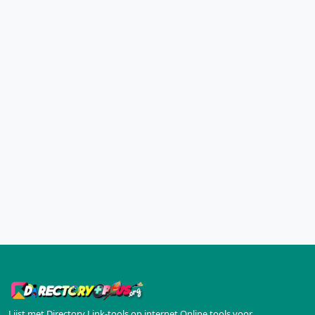
Lijst met Directory Link-tools op internet Online tools voor