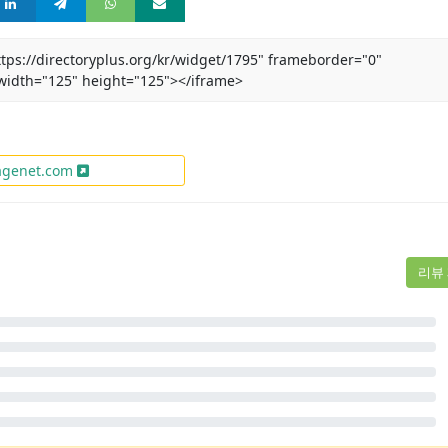
ttps://directoryplus.org/kr/widget/1795" frameborder="0"
 width="125" height="125"></iframe>
genet.com
리뷰