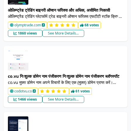
ओलिम्प्ट्रेड ट्रेडिंग बाइनरी ऑप्शन फॉरेक्स और अधिक, असीमित निकासी
ओलिम्प्ट्रैड ट्रेडिंग प्लेटफॉर्म ट्रेड बाइनरी ऑप्शन फॉरेक्स एफटीटी स्टॉक क्रिप्टो
टूल्स ट्रेडिंग सिग्नल, संकेतक, क्रिप्टो उपकरण डिपॉजिट सपोर्ट क्रिप्टो प्लेटफॉर्म
olymptrade.com
68 votes
13 भाषाओं में उपलब्ध है अंग्रेजी बहासा इंडोनेशिया हिंदी Tiếng Việt
1860 views
See More Details...
Русский थाई Português बहासा मेलायू Türkçe العربية Español
Français 한국어 Platform Trading सत्यापित मेरे व्यापार संगठन से एक
स्वतंत्र ऑडिट द्वारा प्रमाणित। जमा-निकासी। कोई सीमा नहीं। कोई कमीशन
नहीं। घरेलू बैंक क्यूआर भुगतान, ट्रूमनी, बिनेंस पे, आदि के माध्यम से भुगतान।
ऐप विंडोज़ और मोबाइल फोन पर समर्थित है।
co.vu निःशुल्क डोमेन नाम पंजीकरण निःशुल्क डोमेन नाम पंजीकरण ब्लॉगस्पॉट
co.vu मुफ़्त डोमेन नाम अपने विचारों के लिए एक (मुफ़्त) डोमेन प्राप्त करें।
जिसका उपयोग आप अपनी निजी वेबसाइट, बायोडाटा, ब्लॉग, ऑनलाइन दुकान को
codotvu.co
61 votes
होस्ट करने के लिए कर सकते हैं। आसानी से अपने डोमेन को Tumblr,
1466 views
See More Details...
Wordpress, Github Pages, Heroku, और बहुत कुछ से कनेक्ट करें।
co.vu एक निःशुल्क डोमेन नाम सेवा है, जहाँ आप निःशुल्क और सरल तरीके से
डोमेन नाम पंजीकृत कर सकते हैं। अपनी लोकप्रिय ऑनलाइन सेवाओं जैसे
Tumblr, Github Pages, now.sh आदि से जुड़ने के लिए।