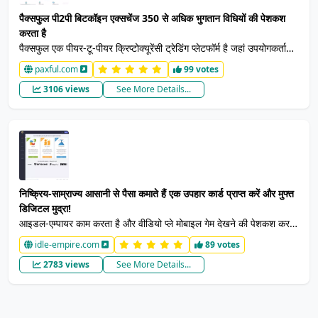
पैक्सफुल पी2पी बिटकॉइन एक्सचेंज 350 से अधिक भुगतान विधियों की पेशकश
करता है
पैक्सफुल एक पीयर-टू-पीयर क्रिप्टोक्यूरेंसी ट्रेडिंग प्लेटफॉर्म है जहां उपयोगकर्ता
बिटकॉइन, एथेरियम और टीथर सहित अन्य क्रिप्टोकरेंसी खरीद और बेच सकते हैं।
paxful.com
99 votes
350 से अधिक भुगतान विधियां उपलब्ध हैं।
3106 views
See More Details...
निष्क्रिय-साम्राज्य आसानी से पैसा कमाते हैं एक उपहार कार्ड प्राप्त करें और मुफ्त
डिजिटल मुद्रा!
आइडल-एम्पायर काम करता है और वीडियो प्ले मोबाइल गेम देखने की पेशकश करता
है अंक अर्जित करने के लिए या अपने दोस्तों को आइडल-एम्पायर में आमंत्रित करें,
idle-empire.com
89 votes
अपनी पसंदीदा कमाई का तरीका खोजें! आप अंक, उपहार कार्ड और क्रिप्टोकरेंसी
2783 views
See More Details...
का आदान-प्रदान कर सकते हैं।