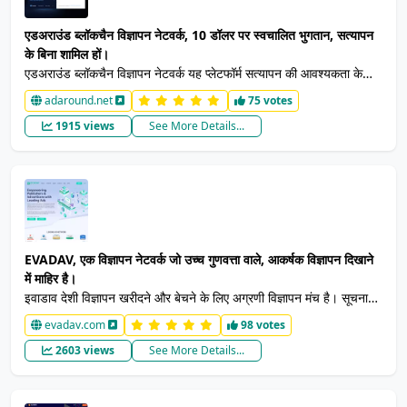
एडअराउंड ब्लॉकचैन विज्ञापन नेटवर्क, 10 डॉलर पर स्वचालित भुगतान, सत्यापन
के बिना शामिल हों।
एडअराउंड ब्लॉकचैन विज्ञापन नेटवर्क यह प्लेटफॉर्म सत्यापन की आवश्यकता के
बिना या नेटवर्क में शामिल होने के लिए सख्त मानदंड के बिना विज्ञापन करना आसान
adaround.net
75 votes
बनाता है। आसान पंजीकरण सत्यापन की आवश्यकता नहीं है। भुगतान आप
1915 views
See More Details...
MeTaMask के लिए 10 डॉलर निकासी योग्य स्वचालित भुगतान सेट कर सकते
हैं। नेटवर्क अभियानों के साथ विभिन्न प्रकार के विज्ञापन प्रदान करता है जो सीपीए
(लागत प्रति कार्य), सीपीएम या पॉप-अंडर विज्ञापन हो सकते हैं।
EVADAV, एक विज्ञापन नेटवर्क जो उच्च गुणवत्ता वाले, आकर्षक विज्ञापन दिखाने
में माहिर है।
इवाडाव देशी विज्ञापन खरीदने और बेचने के लिए अग्रणी विज्ञापन मंच है। सूचनाएं
धक्का पृष्ठ यातायात और सीपीएम और सीपीसी मानदंडों पर आधारित पॉपअंडर प्रति
evadav.com
98 votes
दिन 2 बिलियन से अधिक इंप्रेशन प्रदान करते हैं।
2603 views
See More Details...