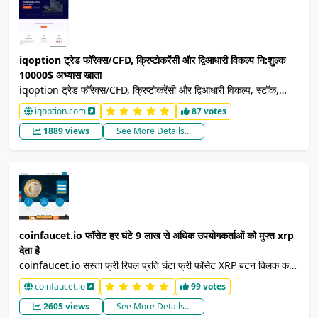
iqoption ट्रेड फॉरेक्स/CFD, क्रिप्टोकरेंसी और द्विआधारी विकल्प नि:शुल्क
10000$ अभ्यास खाता
iqoption ट्रेड फॉरेक्स/CFD, क्रिप्टोकरेंसी और द्विआधारी विकल्प, स्टॉक,
विदेशी मुद्रा, क्रिप्टोकाउंक्शंस पूर्ण व्यापारिक उपकरण, संकेतक के साथ आपकी
iqoption.com
87 votes
अपनी भाषा सहित 14 भाषाओं के समर्थन के साथ मुफ़्त 10000$ डेमो खाता।
1889 views
See More Details...
coinfaucet.io फॉसेट हर घंटे 9 लाख से अधिक उपयोगकर्ताओं को मुफ्त xrp
देता है
coinfaucet.io सस्ता फ्री रिपल प्रति घंटा फ्री फॉसेट XRP बटन क्लिक करने
के बाद एक बार प्रति घंटा इंस्टेंट विथड्रॉल हाई यील्ड रेफरल प्रोग्राम न्यूनतम
coinfaucet.io
99 votes
निकासी 5 XRP इस्तेमाल में आसान फ्री रिपल कॉइन कमाएं
2605 views
See More Details...