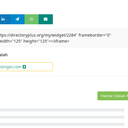
ttps://directoryplus.org/my/widget/2284" frameborder="0"
 width="125" height="125"></iframe>
alah
stinger.com
Hantar Ulasan 