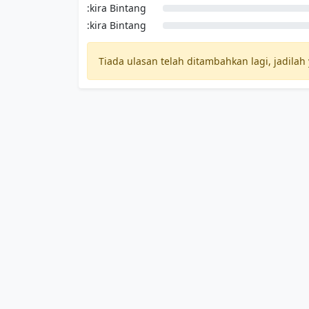
:kira Bintang
:kira Bintang
Tiada ulasan telah ditambahkan lagi, jadi