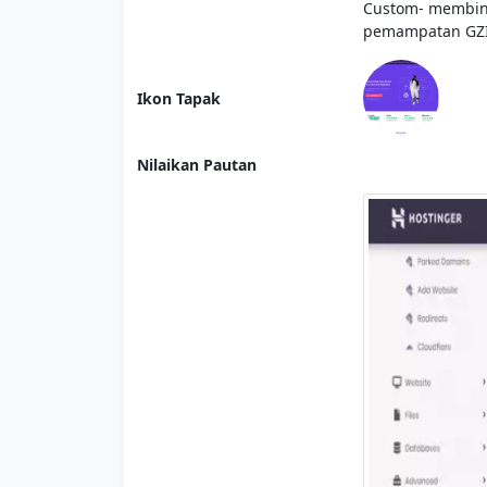
Custom- membina 
pemampatan GZIP
Ikon Tapak
Nilaikan Pautan