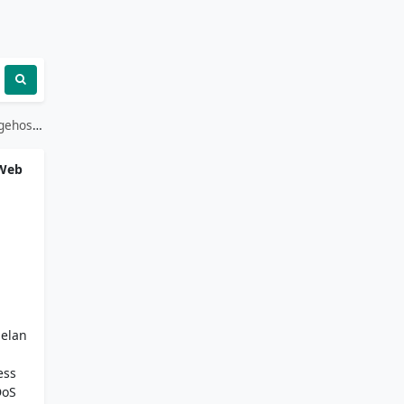
Percuma
 Web
pelan
ess
DoS